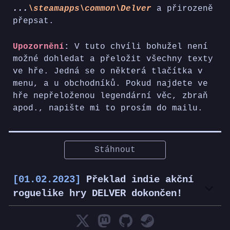
...
\steamapps\common\Delver
a přirozeně
přepsat.
Upozornění
:
V tuto chvíli bohužel není
možné dohledat a přeložit všechny texty
ve hře. Jedná se o některá tlačítka v
menu, a u obchodníků. Pokud najdete ve
hře nepřeloženou legendární věc, zbraň
apod., napište mi to prosím do mailu.
Stáhnout
[01.02.2023]
Překlad indie akční
roguelike hry DELVER dokončen!