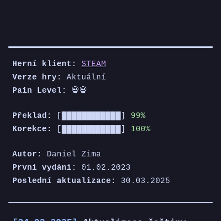
Herní klient:
STEAM
Verze hry:
A
ktuální
Pain Level:
💀💀
Překlad:
[██████████
██
]
99%
Korekce:
[████████████]
100%
Autor:
Daniel Zima
První vydání:
0
1
.0
2
.2023
Poslední aktualizace:
30
.0
3
.202
5