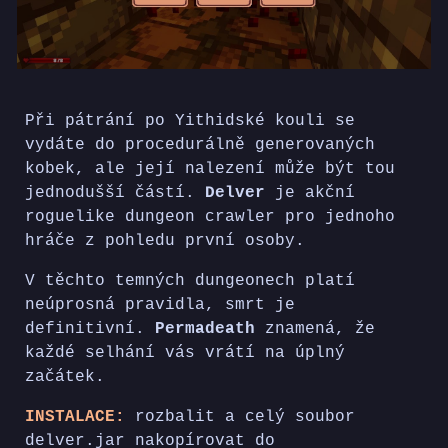
Při pátrání po Yithidské kouli se
vydáte do procedurálně generovaných
kobek, ale její nalezení může být tou
jednodušší částí.
Delver
je akční
roguelike dungeon crawler pro jednoho
hráče z pohledu první osoby.
V těchto temných dungeonech platí
neúprosná pravidla, smrt je
definitivní.
Permadeath
znamená, že
každé selhání vás vrátí na úplný
začátek.
INSTALACE:
rozbalit a celý soubor
delver.jar
nakopírovat do