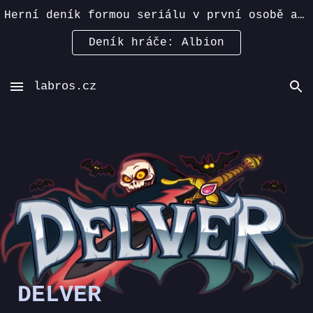
Herní deník formou seriálu v první osobě a přítomném čase, s důrazem na průzkum a humor >>
Skip to main content
Skip to navigation
Deník hráče: Albion
labros.cz
DELVER