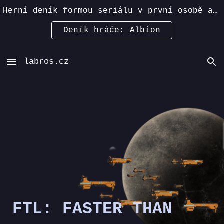
Herní deník formou seriálu v první osobě a přítomném čase, s důrazem na průzkum a humor >>
Skip to main content
Skip to navigation
Deník hráče: Albion
labros.cz
FTL: FASTER THAN