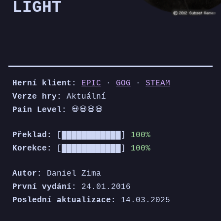
LIGHT
Herní klient:
EPIC
·
GOG
·
STEAM
Verze hry:
Aktuální
Pain Level:
💀💀💀💀
Překlad:
[████████████]
100%
Korekce:
[████████████]
100%
Autor:
Daniel Zima
První vydání:
24
.0
1
.20
16
Poslední aktualizace:
14
.
03
.20
25